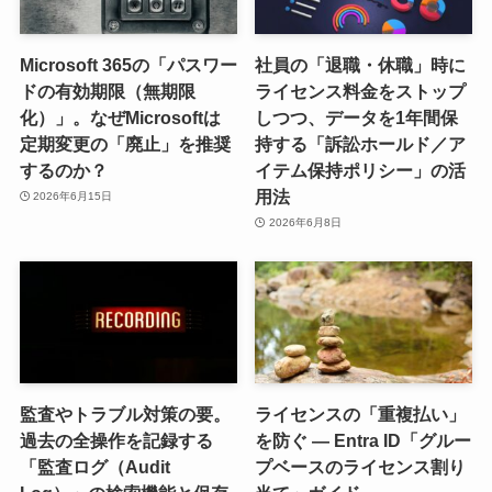
Microsoft 365の「パスワー
社員の「退職・休職」時に
ドの有効期限（無期限
ライセンス料金をストップ
化）」。なぜMicrosoftは
しつつ、データを1年間保
定期変更の「廃止」を推奨
持する「訴訟ホールド／ア
するのか？
イテム保持ポリシー」の活
用法
2026年6月15日
2026年6月8日
監査やトラブル対策の要。
ライセンスの「重複払い」
過去の全操作を記録する
を防ぐ — Entra ID「グルー
「監査ログ（Audit
プベースのライセンス割り