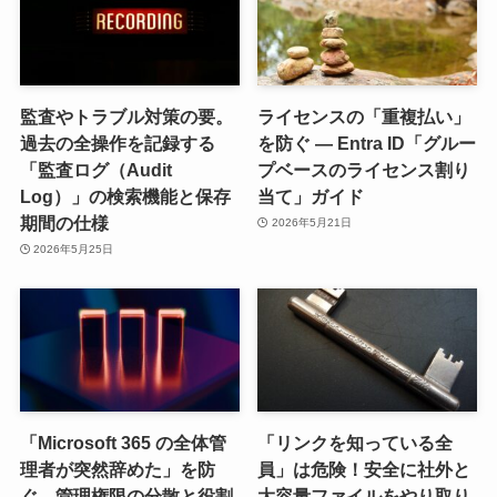
監査やトラブル対策の要。
ライセンスの「重複払い」
過去の全操作を記録する
を防ぐ — Entra ID「グルー
「監査ログ（Audit
プベースのライセンス割り
Log）」の検索機能と保存
当て」ガイド
期間の仕様
2026年5月21日
2026年5月25日
「Microsoft 365 の全体管
「リンクを知っている全
理者が突然辞めた」を防
員」は危険！安全に社外と
ぐ、管理権限の分散と役割
大容量ファイルをやり取り