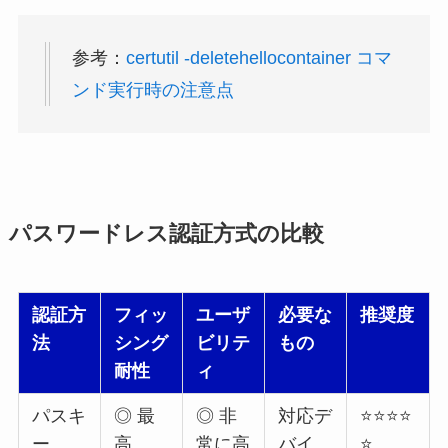
参考：
certutil -deletehellocontainer コマ
ンド実行時の注意点
パスワードレス認証方式の比較
認証方
フィッ
ユーザ
必要な
推奨度
法
シング
ビリテ
もの
耐性
ィ
パスキ
◎ 最
◎ 非
対応デ
⭐⭐⭐⭐
ー
高
常に高
バイ
⭐