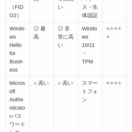
（FID
い
ス・生
O2）
体認証
Windo
◎ 最
◎ 非
Windo
⭐⭐⭐⭐
ws
高
常に高
ws
⭐
Hello
い
10/11
for
・
Busin
TPM
ess
Micros
○ 高い
○ 高い
スマー
⭐⭐⭐⭐
oft
トフォ
Authe
ン
nticato
rパス
ワード