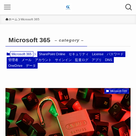
ホーム
Microsoft 365
Microsoft 365
– category –
Microsoft 365
SharePoint Online
セキュリティ
License
パスワード
管理者
メール
アカウント
サインイン
監査ログ
アプリ
DNS
OneDrive
データ
Microsoft 365